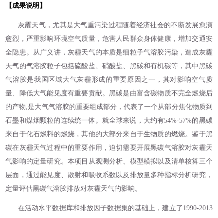
【成果说明】
灰霾天气，尤其是大气重污染过程随着经济社会的不断发展愈演
愈烈，严重影响环境空气质量，危害人民群众身体健康，增加交通安
全隐患。从广义讲，灰霾天气的本质是细粒子气溶胶污染，造成灰霾
天气的气溶胶粒子包括硫酸盐、硝酸盐、黑碳和有机碳等，其中黑碳
气溶胶是我国区域大气灰霾形成的重要原因之一，其对影响空气质
量、降低大气能见度有重要贡献。黑碳是由富含碳物质不完全燃烧后
的产物,是大气气溶胶的重要组成部分，代表了一个从部分焦化物质到
石墨和煤烟颗粒的连续统一体。就全球来说，大约有54%-57%的黑碳
来自于化石燃料的燃烧，其他的大部分来自于生物质的燃烧。鉴于黑
碳在灰霾天气过程中的重要作用，迫切需要开展黑碳气溶胶对灰霾天
气影响的定量研究。本项目从观测分析、模型模拟以及清单核算三个
层面，通过能见度、散射和吸收系数以及排放量多种指标分析研究，
定量评估黑碳气溶胶排放对灰霾天气的影响。
在活动水平数据库和排放因子数据集的基础上，建立了1990-2013