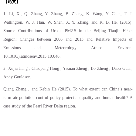
【论文】
1. Li, X., Q. Zhang, Y. Zhang, B. Zheng, K. Wang, Y. Chen, T. J.
Wallington, W. J. Han, W. Shen, X. Y. Zhang, and K. B. He, (2015),
Source Contributions of Urban PM2.5 in the Beijing–Tianjin–Hebei
Region: Changes between 2006 and 2013 and Relative Impacts of
Emissions and Meteorology. Atmos. Environ.
10.1016/j.atmosenv.2015.10.048.
2. Xujia Jiang , Chaopeng Hong , Yixuan Zheng , Bo Zheng , Dabo Guan,
Andy Gouldson,
Qiang Zhang , and Kebin He (2015). To what extent can China’s near-
term air pollution control policy protect air quality and human health? A
case study of the Pearl River Delta region.